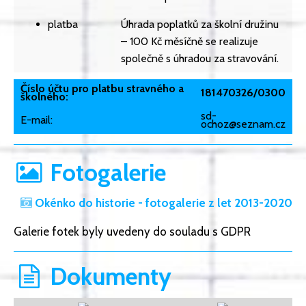
platba
Úhrada poplatků za školní družinu
– 100 Kč měsíčně se realizuje
společně s úhradou za stravování.
Číslo účtu pro platbu stravného a
181470326/0300
školného:
sd-
E-mail:
ochoz@seznam.cz
Fotogalerie
Okénko do historie - fotogalerie z let 2013-2020
Galerie fotek byly uvedeny do souladu s GDPR
Dokumenty