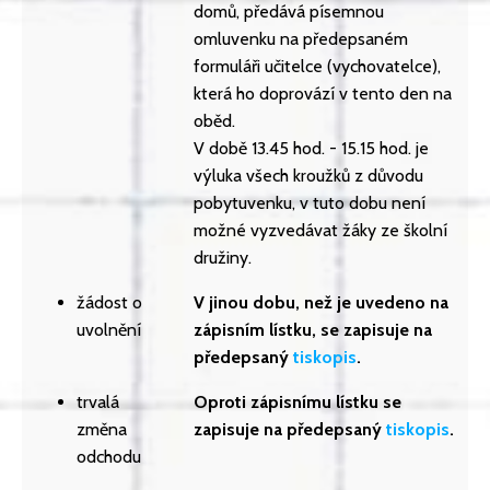
domů, předává písemnou
omluvenku na předepsaném
formuláři učitelce (vychovatelce),
která ho doprovází v tento den na
oběd.
V době 13.45 hod. - 15.15 hod. je
výluka všech kroužků z důvodu
pobytuvenku, v tuto dobu není
možné vyzvedávat žáky ze školní
družiny.
žádost o
V jinou dobu, než je uvedeno na
uvolnění
zápisním lístku, se zapisuje na
předepsaný
tiskopis
.
trvalá
Oproti zápisnímu lístku se
změna
zapisuje na předepsaný
tiskopis
.
odchodu