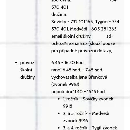
570 401
družina:
Sovičky - 732 101 165, Tygříci - 734
570 401, Medvědi - 605 281 265
email školní družiny: sd-
ochoz@seznam.cz (slouží pouze
pro případné provozní dotazy)
provoz
6.45 - 16.30 hod.
školní
ranní 6.45 hod. - 7.45 hod.
družiny
vychovatelka Jana Břenková
(zvonek 9918)
odpolední 11.40 - 15.15 hod.
1. ročník - Sovičky zvonek
9918
2. a 5. ročník - Medvědi
zvonek 9916
3. a 4. ročník - Tygři zvonek