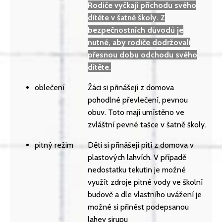
Rodiče vyčkají příchodu svého
dítěte v šatně školy. Z
bezpečnostních důvodů je
nutné, aby rodiče dodržovali
přesnou dobu odchodu svého
dítěte.
oblečení
Žáci si přinášejí z domova
pohodlné převlečení, pevnou
obuv. Toto mají umístěno ve
zvláštní pevné tašce v šatně školy.
pitný režim
Děti si přinášejí pití z domova v
plastových lahvích. V případě
nedostatku tekutin je možné
využít zdroje pitné vody ve školní
budově a dle vlastního uvážení je
možné si přinést podepsanou
lahev sirupu