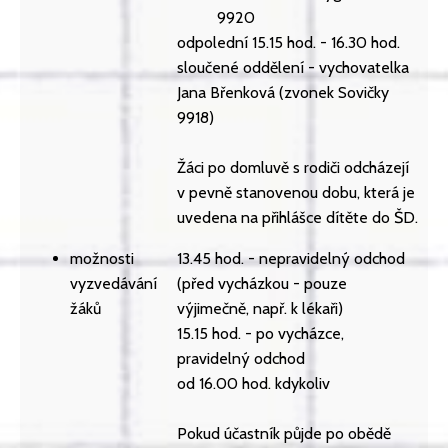
9920
odpolední 15.15 hod. - 16.30 hod.
sloučené oddělení - vychovatelka
Jana Břenková (zvonek Sovičky
9918)
Žáci po domluvě s rodiči odcházejí
v pevně stanovenou dobu, která je
uvedena na přihlášce dítěte do ŠD.
možnosti
13.45 hod. - nepravidelný odchod
vyzvedávání
(před vycházkou - pouze
žáků
výjimečně, např. k lékaři)
15.15 hod. - po vycházce,
pravidelný odchod
od 16.00 hod. kdykoliv
Pokud účastník půjde po obědě