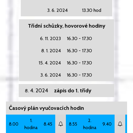
3. 6. 2024
13.30 hod
Třídní schůzky, hovorové hodiny
6. 11. 2023
16.30 - 17.30
8. 1. 2024
16.30 - 17.30
15. 4. 2024
16.30 - 17.30
3. 6. 2024
16.30 - 17.30
. 4. 2024
zápis do 1. třídy
8
Časový plán vyučovacích hodin
1.
2.
8.00
8.45
8.55
9.40
10
hodina
hodina