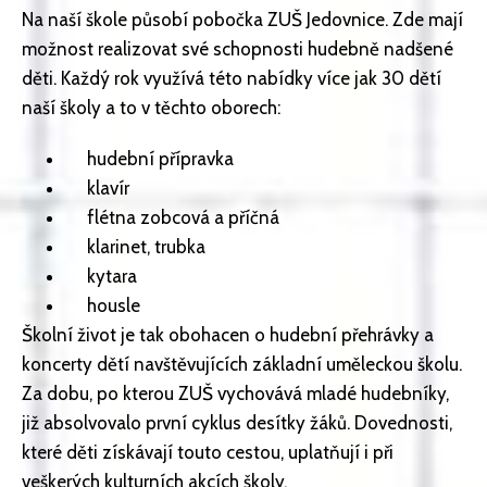
Na naší škole působí pobočka ZUŠ Jedovnice. Zde mají
možnost realizovat své schopnosti hudebně nadšené
děti. Každý rok využívá této nabídky více jak 30 dětí
naší školy a to v těchto oborech:
hudební přípravka
klavír
flétna zobcová a příčná
klarinet, trubka
kytara
housle
Školní život je tak obohacen o hudební přehrávky a
koncerty dětí navštěvujících základní uměleckou školu.
Za dobu, po kterou ZUŠ vychovává mladé hudebníky,
již absolvovalo první cyklus desítky žáků. Dovednosti,
které děti získávají touto cestou, uplatňují i při
veškerých kulturních akcích školy.