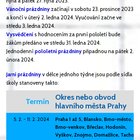
října a pátek 27. října 2023.
Vánoční prázdniny
začínají v sobotu 23. prosince 2023
a končí v úterý 2. ledna 2024. Vyučování začne ve
středu 3. ledna 2024.
Vysvědčení
s hodnocením za první pololetí bude
žákům předáno ve středu 31. ledna 2024.
Jednodenní
pololetní prázdniny
připadnou na pátek 2.
února 2024.
Jarní práz
dniny
v délce jednoho týdne jsou podle sídla
školy stanoveny takto:
Okres nebo obvod
Termín
hlavního města Prahy
5. 2. - 11. 2. 2024
Praha 1 až 5, Blansko, Brno-město,
Brno-venkov, Břeclav, Hodonín,
Vyškov, Znojmo, Domažlice, Tachov,