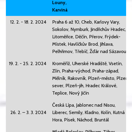
Louny,
Karviná
12. 2. - 18. 2. 2024
Praha 6 až 10, Cheb, Karlovy Vary,
Sokolov, Nymburk, Jindřichův Hradec,
Litoměřice, Děčín, Přerov, Frýdek-
Místek, Havlíčkův Brod, Jihlava,
Pelhřimov, Třebíč, Žďár nad Sázavou,
19. 2. - 25. 2. 2024
Kroměříž, Uherské Hradiště, Vsetín,
Zlín, Praha-východ, Praha-západ,
Mělník, Rakovník, Plzeň-město, Plzeň-
sever, Plzeň-jih, Hradec Králové,
Teplice, Nový Jičín
Česká Lípa, Jablonec nad Nisou,
26. 2. – 3. 3. 2024
Liberec, Semily, Kladno, Kolín, Kutná
Hora, Písek, Náchod, Bruntál
Mladá Boleslav, Příbram, Tábor,