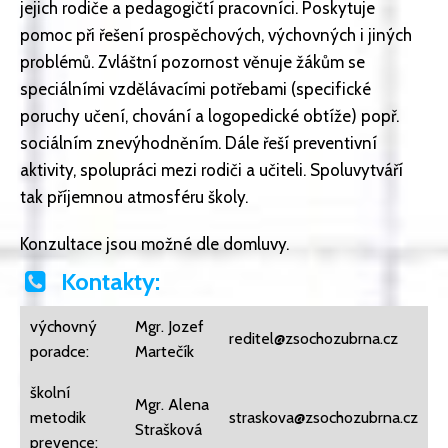
jejich rodiče a pedagogičtí pracovníci. Poskytuje
pomoc při řešení prospěchových, výchovných i jiných
problémů. Zvláštní pozornost věnuje žákům se
speciálními vzdělávacími potřebami (specifické
poruchy učení, chování a logopedické obtíže) popř.
sociálním znevýhodněním. Dále řeší preventivní
aktivity, spolupráci mezi rodiči a učiteli. Spoluvytváří
tak příjemnou atmosféru školy.
Konzultace jsou možné dle domluvy.
Kontakty:
výchovný
Mgr. Jozef
reditel@zsochozubrna.cz
poradce:
Martečík
školní
Mgr. Alena
metodik
straskova@zsochozubrna.cz
Strašková
prevence: