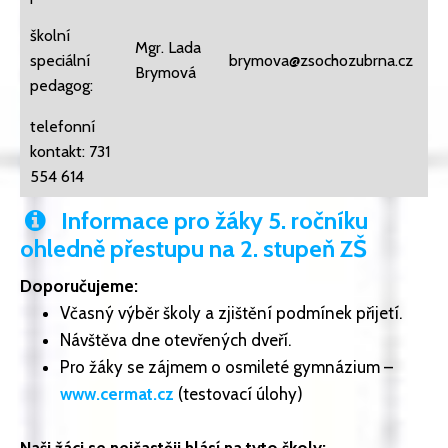
školní
Mgr. Lada
speciální
brymova@zsochozubrna.cz
Brymová
pedagog:
telefonní
kontakt: 731
554 614
Informace pro žáky 5. ročníku
ohledně přestupu na 2. stupeň ZŠ
Doporučujeme:
Včasný výběr školy a zjištění podmínek přijetí.
Návštěva dne otevřených dveří.
Pro žáky se zájmem o osmileté gymnázium –
www.cermat.cz
(testovací úlohy)
Naši žáci se nejčastěji hlásí na tyto školy: