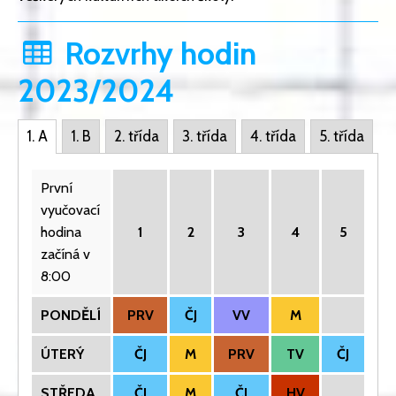
Rozvrhy hodin
2023/2024
1. A
1. B
2. třída
3. třída
4. třída
5. třída
První
vyučovací
hodina
1
2
3
4
5
začíná v
8:00
PONDĚLÍ
PRV
ČJ
VV
M
ÚTERÝ
ČJ
M
PRV
TV
ČJ
STŘEDA
ČJ
M
ČJ
HV