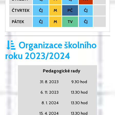
ČTVRTEK
ČJ
M
PČ
ČJ
PÁTEK
ČJ
M
TV
ČJ
Organizace školního
roku 2023/2024
Pedagogické rady
31. 8. 2023
9.30 hod
6. 11. 2023
13.30 hod
8. 1. 2024
13.30 hod
15. 4. 2024
13.30 hod