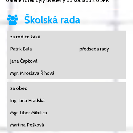
Galerie fotek byly uvedeny do souladu s GDPR
Školská rada
za rodiče žáků
Patrik Bula
předseda rady
Jana Čapková
Mgr. Miroslava Říhová
za obec
Ing. Jana Hradská
Mgr. Libor Mikulica
Martina Pešková